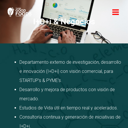
Ir
al
contenido
I+D+i & Negocios
Departamento externo de investigación, desarrollo
e innovación (I+D+i) con visión comercial, para
STARTUP’s & PYME’s.
Desarrollo y mejora de productos con visión de
mercado.
Estudios de Vida útil en tiempo real y acelerados.
Consultoría continua y generación de iniciativas de
I+D+i.