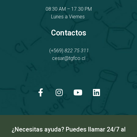
08:30 AM – 17.30 PM
Lunes a Viernes
Contactos
(+569)
822 75 311
cesar@tgfco.cl
F
I
Y
L
a
n
o
i
c
s
u
n
e
t
t
k
b
a
u
e
o
g
b
d
o
r
e
i
k
a
n
¿Necesitas ayuda? Puedes llamar 24/7 al