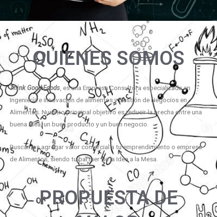
QUIENES SOMOS
Think Good Foods
, es una Empresa Consultora especializada en
Ingeniería e innovación de alimentos y Gestión de Negocios en
Alimentos. Nuestro principal objetivo es reducir la brecha entre una
buena idea, un buen producto y un buen negocio.
Buscamos agregar valor comercial a tu emprendimiento o empresa
de Alimentos, siendo tu partner de la Idea a la Mesa.
PROPUESTA DE