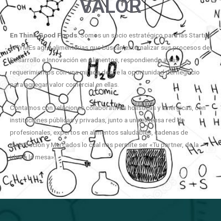
VALOR
En
Think
Good
Foods
. Somos un socio estratégico para las Startup
y PYMEs agro-alimentarias que buscan externalizar sus procesos de
Desarrollo e Innovación en Alimentos, respondiendo a sus
requerimientos con una mirada desde la oportunidad del negocio
para agregar valor comercial en ellas.
Contamos con relaciones colaborativas holísticas y sinérgicas, con
instituciones públicas y privadas, junto a una extensa red de
profesionales, expertos en alimentos saludables, cadenas de
distribución y Mercados lo cual nos permite ser «Tu partner, de la
idea a la mesa».