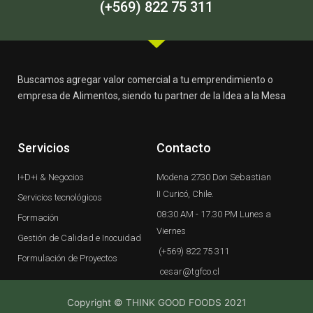
-
m
(+569) 822 75 311
f
Buscamos agregar valor comercial a tu emprendimiento o
empresa de Alimentos, siendo tu partner de la Idea a la Mesa
Servicios
Contacto
I+D+i & Negocios
Modena 2730 Don Sebastian
II Curicó, Chile.
Servicios tecnológicos
08:30 AM - 17.30 PM Lunes a
Formación
Viernes
Gestión de Calidad e Inocuidad
(+569) 822 75 311
Formulación de Proyectos
cesar@tgfco.cl
Copyright © THINK GOOD FOODS 2021