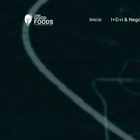
Ir
al
Inicio
I+D+i & Neg
contenido