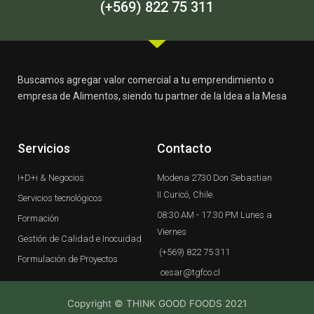
-
m
(+569) 822 75 311
f
Buscamos agregar valor comercial a tu emprendimiento o
empresa de Alimentos, siendo tu partner de la Idea a la Mesa
Servicios
Contacto
I+D+i & Negocios
Modena 2730 Don Sebastian
II Curicó, Chile.
Servicios tecnológicos
08:30 AM - 17.30 PM Lunes a
Formación
Viernes
Gestión de Calidad e Inocuidad
(+569) 822 75 311
Formulación de Proyectos
cesar@tgfco.cl
Copyright © THINK GOOD FOODS 2021