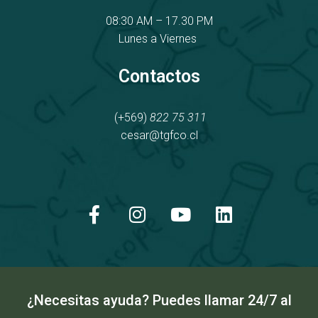
08:30 AM – 17.30 PM
Lunes a Viernes
Contactos
(+569)
822 75 311
cesar@tgfco.cl
F
I
Y
L
a
n
o
i
c
s
u
n
e
t
t
k
b
a
u
e
o
g
b
d
o
r
e
i
k
a
n
¿Necesitas ayuda? Puedes llamar 24/7 al