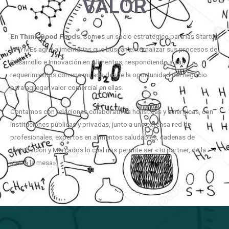
VALOR
En
Think
Good
Foods
. Somos un socio estratégico para las Startup
y PYMEs agro-alimentarias que buscan externalizar sus procesos de
Desarrollo e Innovación en Alimentos, respondiendo a sus
requerimientos con una mirada desde la oportunidad del negocio
para agregar valor comercial en ellas.
Contamos con relaciones colaborativas holísticas y sinérgicas, con
instituciones públicas y privadas, junto a una extensa red de
profesionales, expertos en alimentos saludables, cadenas de
distribución y Mercados lo cual nos permite ser «Tu partner, de la
idea a la mesa».