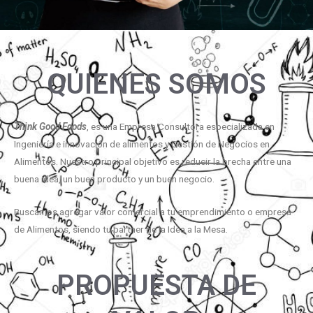
QUIENES SOMOS
Think Good Foods
, es una Empresa Consultora especializada en
Ingeniería e innovación de alimentos y Gestión de Negocios en
Alimentos. Nuestro principal objetivo es reducir la brecha entre una
buena idea, un buen producto y un buen negocio.
Buscamos agregar valor comercial a tu emprendimiento o empresa
de Alimentos, siendo tu partner de la Idea a la Mesa.
PROPUESTA DE