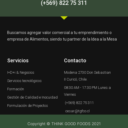
-
m
(+569) 822 75 311
f
Buscamos agregar valor comercial a tu emprendimiento o
empresa de Alimentos, siendo tu partner de la Idea a la Mesa
Servicios
Contacto
I+D+i & Negocios
Modena 2730 Don Sebastian
II Curicó, Chile.
Servicios tecnológicos
08:30 AM - 17.30 PM Lunes a
Formación
Viernes
Gestión de Calidad e Inocuidad
(+569) 822 75 311
Formulación de Proyectos
cesar@tgfco.cl
Copyright © THINK GOOD FOODS 2021