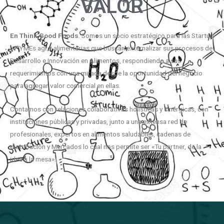
VALOR
En
Think
Good
Foods
. Somos un socio estratégico para las Startup
y PYMEs agro-alimentarias que buscan externalizar sus procesos de
Desarrollo e Innovación en Alimentos, respondiendo a sus
requerimientos con una mirada desde la oportunidad del negocio
para agregar valor comercial en ellas.
Contamos con relaciones colaborativas holísticas y sinérgicas, con
instituciones públicas y privadas, junto a una extensa red de
profesionales, expertos en alimentos saludables, cadenas de
distribución y Mercados lo cual nos permite ser «Tu partner, de la
idea a la mesa».