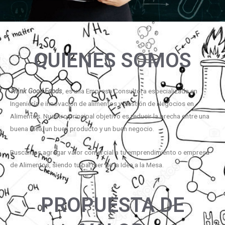
QUIENES SOMOS
Think Good Foods
, es una Empresa Consultora especializada en
Ingeniería e innovación de alimentos y Gestión de Negocios en
Alimentos. Nuestro principal objetivo es reducir la brecha entre una
buena idea, un buen producto y un buen negocio.
Buscamos agregar valor comercial a tu emprendimiento o empresa
de Alimentos, siendo tu partner de la Idea a la Mesa.
PROPUESTA DE