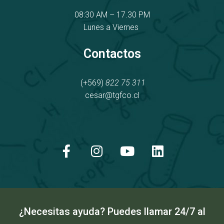
08:30 AM – 17.30 PM
Lunes a Viernes
Contactos
(+569)
822 75 311
cesar@tgfco.cl
F
I
Y
L
a
n
o
i
c
s
u
n
e
t
t
k
b
a
u
e
o
g
b
d
o
r
e
i
k
a
n
¿Necesitas ayuda? Puedes llamar 24/7 al