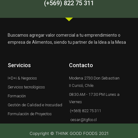
-
m
(+569) 822 75 311
f
Buscamos agregar valor comercial a tu emprendimiento o
empresa de Alimentos, siendo tu partner de la Idea a la Mesa
Servicios
Contacto
I+D+i & Negocios
Modena 2730 Don Sebastian
II Curicó, Chile.
Servicios tecnológicos
08:30 AM - 17.30 PM Lunes a
Formación
Viernes
Gestión de Calidad e Inocuidad
(+569) 822 75 311
Formulación de Proyectos
cesar@tgfco.cl
Copyright © THINK GOOD FOODS 2021