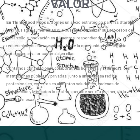
VALOR
En
Think
Good
Foods
. Somos un socio estratégico para las Startup
y PYMEs agro-alimentarias que buscan externalizar sus procesos de
Desarrollo e Innovación en Alimentos, respondiendo a sus
requerimientos con una mirada desde la oportunidad del negocio
para agregar valor comercial en ellas.
Contamos con relaciones colaborativas holísticas y sinérgicas, con
instituciones públicas y privadas, junto a una extensa red de
profesionales, expertos en alimentos saludables, cadenas de
distribución y Mercados lo cual nos permite ser «Tu partner, de la
idea a la mesa».