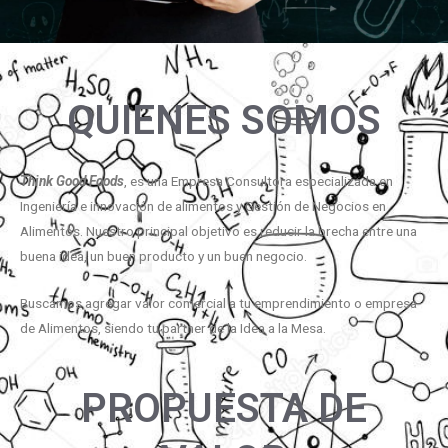
QUIENES SOMOS
Think Good Foods
, es una Empresa Consultora especializada en
Ingeniería e innovación de alimentos y Gestión de Negocios en
Alimentos. Nuestro principal objetivo es reducir la brecha entre una
buena idea, un buen producto y un buen negocio.
Buscamos agregar valor comercial a tu emprendimiento o empresa
de Alimentos, siendo tu partner de la Idea a la Mesa.
PROPUESTA DE