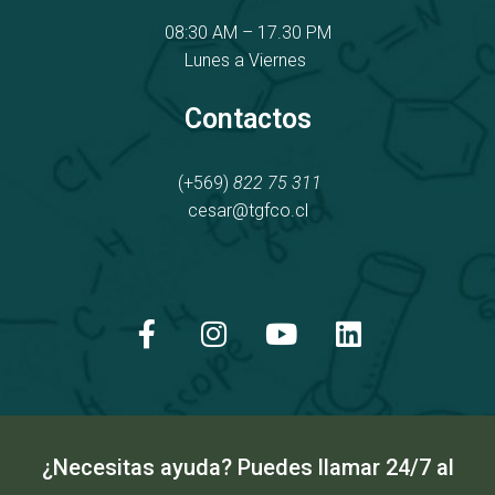
08:30 AM – 17.30 PM
Lunes a Viernes
Contactos
(+569)
822 75 311
cesar@tgfco.cl
F
I
Y
L
a
n
o
i
c
s
u
n
e
t
t
k
b
a
u
e
o
g
b
d
o
r
e
i
k
a
n
¿Necesitas ayuda? Puedes llamar 24/7 al