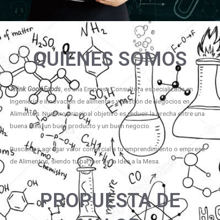
QUIENES SOMOS
Think Good Foods
, es una Empresa Consultora especializada en
Ingeniería e innovación de alimentos y Gestión de Negocios en
Alimentos. Nuestro principal objetivo es reducir la brecha entre una
buena idea, un buen producto y un buen negocio.
Buscamos agregar valor comercial a tu emprendimiento o empresa
de Alimentos, siendo tu partner de la Idea a la Mesa.
PROPUESTA DE