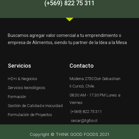
-
m
(+569) 822 75 311
f
Buscamos agregar valor comercial a tu emprendimiento o
empresa de Alimentos, siendo tu partner de la Idea a la Mesa
Servicios
Contacto
I+D+i & Negocios
Modena 2730 Don Sebastian
II Curicó, Chile.
Servicios tecnológicos
08:30 AM - 17.30 PM Lunes a
Formación
Viernes
Gestión de Calidad e Inocuidad
(+569) 822 75 311
Formulación de Proyectos
cesar@tgfco.cl
Copyright © THINK GOOD FOODS 2021