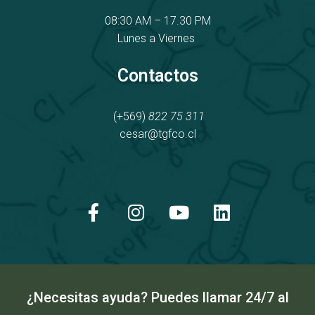
08:30 AM – 17.30 PM
Lunes a Viernes
Contactos
(+569)
822 75 311
cesar@tgfco.cl
F
I
Y
L
a
n
o
i
c
s
u
n
e
t
t
k
b
a
u
e
o
g
b
d
o
r
e
i
k
a
n
¿Necesitas ayuda? Puedes llamar 24/7 al