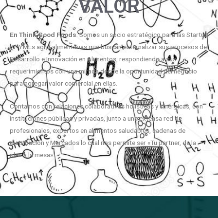
VALOR
En
Think
Good
Foods
. Somos un socio estratégico para las Startup
y PYMEs agro-alimentarias que buscan externalizar sus procesos de
Desarrollo e Innovación en Alimentos, respondiendo a sus
requerimientos con una mirada desde la oportunidad del negocio
para agregar valor comercial en ellas.
Contamos con relaciones colaborativas holísticas y sinérgicas, con
instituciones públicas y privadas, junto a una extensa red de
profesionales, expertos en alimentos saludables, cadenas de
distribución y Mercados lo cual nos permite ser «Tu partner, de la
idea a la mesa».