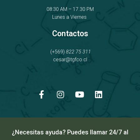
08:30 AM – 17.30 PM
Lunes a Viernes
Contactos
(+569)
822 75 311
cesar@tgfco.cl
F
I
Y
L
a
n
o
i
c
s
u
n
e
t
t
k
b
a
u
e
o
g
b
d
o
r
e
i
k
a
n
¿Necesitas ayuda? Puedes llamar 24/7 al