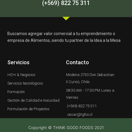
-
m
(+569) 822 75 311
f
Buscamos agregar valor comercial a tu emprendimiento o
empresa de Alimentos, siendo tu partner de la Idea a la Mesa
Servicios
Contacto
I+D+i & Negocios
Modena 2730 Don Sebastian
II Curicó, Chile.
Servicios tecnológicos
08:30 AM - 17.30 PM Lunes a
Formación
Viernes
Gestión de Calidad e Inocuidad
(+569) 822 75 311
Formulación de Proyectos
cesar@tgfco.cl
Copyright © THINK GOOD FOODS 2021