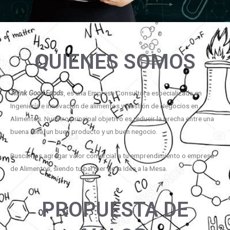
QUIENES SOMOS
Think Good Foods
, es una Empresa Consultora especializada en
Ingeniería e innovación de alimentos y Gestión de Negocios en
Alimentos. Nuestro principal objetivo es reducir la brecha entre una
buena idea, un buen producto y un buen negocio.
Buscamos agregar valor comercial a tu emprendimiento o empresa
de Alimentos, siendo tu partner de la Idea a la Mesa.
PROPUESTA DE