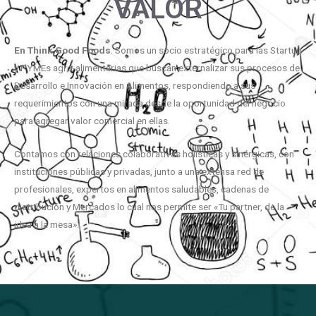
VALOR
En
Think
Good
Foods
. Somos un socio estratégico para las Startup
y PYMEs agro-alimentarias que buscan externalizar sus procesos de
Desarrollo e Innovación en Alimentos, respondiendo a sus
requerimientos con una mirada desde la oportunidad del negocio
para agregar valor comercial en ellas.
Contamos con relaciones colaborativas holísticas y sinérgicas, con
instituciones públicas y privadas, junto a una extensa red de
profesionales, expertos en alimentos saludables, cadenas de
distribución y Mercados lo cual nos permite ser «Tu partner, de la
idea a la mesa».