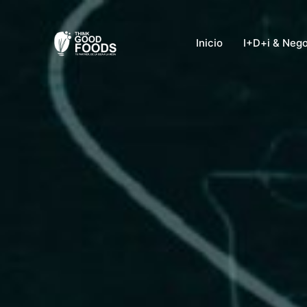
Ir
al
Inicio
I+D+i & Neg
contenido