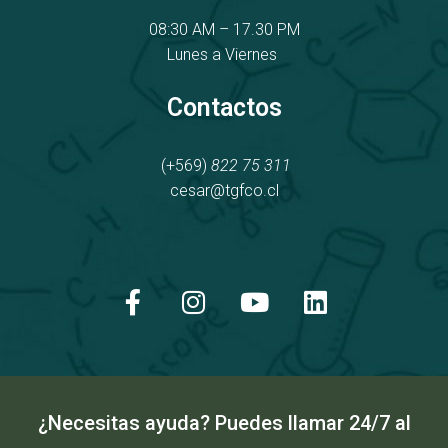
08:30 AM – 17.30 PM
Lunes a Viernes
Contactos
(+569)
822 75 311
cesar@tgfco.cl
F
I
Y
L
a
n
o
i
c
s
u
n
e
t
t
k
b
a
u
e
o
g
b
d
o
r
e
i
k
a
n
¿Necesitas ayuda? Puedes llamar 24/7 al