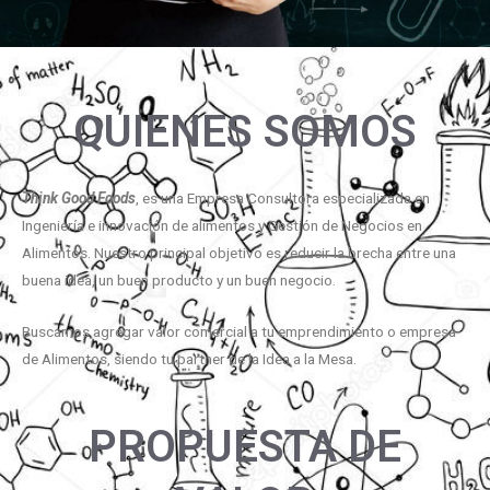
QUIENES SOMOS
Think Good Foods
, es una Empresa Consultora especializada en
Ingeniería e innovación de alimentos y Gestión de Negocios en
Alimentos. Nuestro principal objetivo es reducir la brecha entre una
buena idea, un buen producto y un buen negocio.
Buscamos agregar valor comercial a tu emprendimiento o empresa
de Alimentos, siendo tu partner de la Idea a la Mesa.
PROPUESTA DE