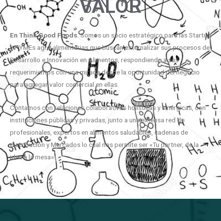
VALOR
En
Think
Good
Foods
. Somos un socio estratégico para las Startup
y PYMEs agro-alimentarias que buscan externalizar sus procesos de
Desarrollo e Innovación en Alimentos, respondiendo a sus
requerimientos con una mirada desde la oportunidad del negocio
para agregar valor comercial en ellas.
Contamos con relaciones colaborativas holísticas y sinérgicas, con
instituciones públicas y privadas, junto a una extensa red de
profesionales, expertos en alimentos saludables, cadenas de
distribución y Mercados lo cual nos permite ser «Tu partner, de la
idea a la mesa».