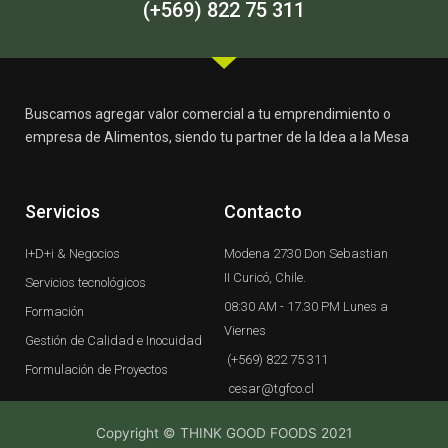
-
m
(+569) 822 75 311
f
Buscamos agregar valor comercial a tu emprendimiento o
empresa de Alimentos, siendo tu partner de la Idea a la Mesa
Servicios
Contacto
I+D+i & Negocios
Modena 2730 Don Sebastian
II Curicó, Chile.
Servicios tecnológicos
08:30 AM - 17.30 PM Lunes a
Formación
Viernes
Gestión de Calidad e Inocuidad
(+569) 822 75 311
Formulación de Proyectos
cesar@tgfco.cl
Copyright © THINK GOOD FOODS 2021