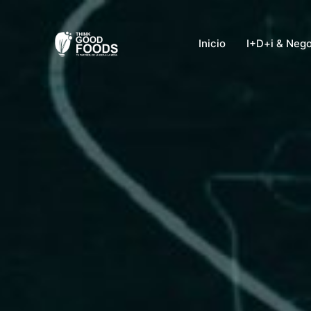
Ir
al
Inicio
I+D+i & Neg
contenido