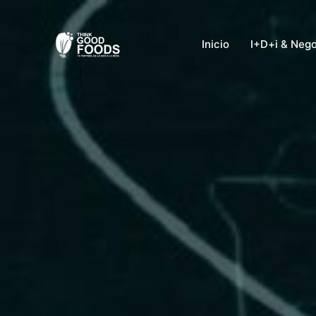
Ir
al
Inicio
I+D+i & Neg
contenido