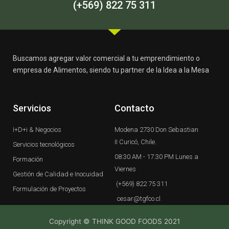
-
m
(+569) 822 75 311
f
Buscamos agregar valor comercial a tu emprendimiento o
empresa de Alimentos, siendo tu partner de la Idea a la Mesa
Servicios
Contacto
I+D+i & Negocios
Modena 2730 Don Sebastian
II Curicó, Chile.
Servicios tecnológicos
08:30 AM - 17.30 PM Lunes a
Formación
Viernes
Gestión de Calidad e Inocuidad
(+569) 822 75 311
Formulación de Proyectos
cesar@tgfco.cl
Copyright © THINK GOOD FOODS 2021