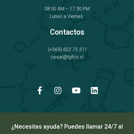
08:30 AM – 17.30 PM
Lunes a Viernes
Contactos
(+569)
822 75 311
cesar@tgfco.cl
F
I
Y
L
a
n
o
i
c
s
u
n
e
t
t
k
b
a
u
e
o
g
b
d
o
r
e
i
k
a
n
¿Necesitas ayuda? Puedes llamar 24/7 al