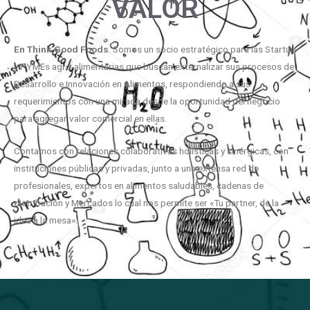
VALOR
En
Think
Good
Foods
. Somos un socio estratégico para las Startup
y PYMEs agro-alimentarias que buscan externalizar sus procesos de
Desarrollo e Innovación en Alimentos, respondiendo a sus
requerimientos con una mirada desde la oportunidad del negocio
para agregar valor comercial en ellas.
Contamos con relaciones colaborativas holísticas y sinérgicas, con
instituciones públicas y privadas, junto a una extensa red de
profesionales, expertos en alimentos saludables, cadenas de
distribución y Mercados lo cual nos permite ser «Tu partner, de la
idea a la mesa».