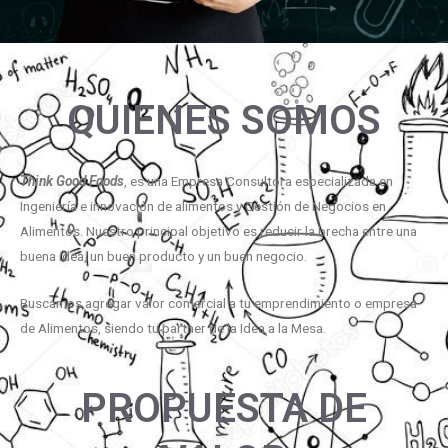
QUIENES SOMOS
Think Good Foods
, es una Empresa Consultora especializada en
Ingeniería e innovación de alimentos y Gestión de Negocios en
Alimentos. Nuestro principal objetivo es reducir la brecha entre una
buena idea, un buen producto y un buen negocio.
Buscamos agregar valor comercial a tu emprendimiento o empresa
de Alimentos, siendo tu partner de la Idea a la Mesa.
PROPUESTA DE