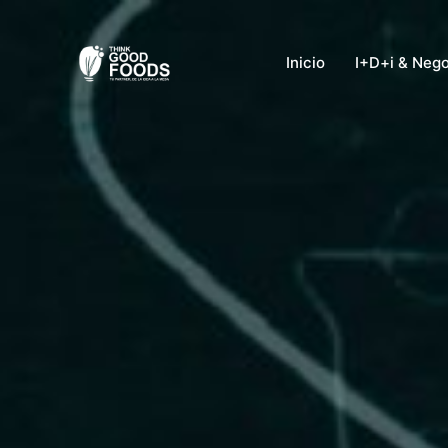
Ir
al
Inicio
I+D+i & Neg
contenido