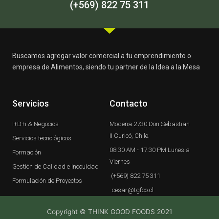
-
m
(+569) 822 75 311
f
Buscamos agregar valor comercial a tu emprendimiento o
empresa de Alimentos, siendo tu partner de la Idea a la Mesa
Servicios
Contacto
I+D+i & Negocios
Modena 2730 Don Sebastian
II Curicó, Chile.
Servicios tecnológicos
08:30 AM - 17.30 PM Lunes a
Formación
Viernes
Gestión de Calidad e Inocuidad
(+569) 822 75 311
Formulación de Proyectos
cesar@tgfco.cl
Copyright © THINK GOOD FOODS 2021