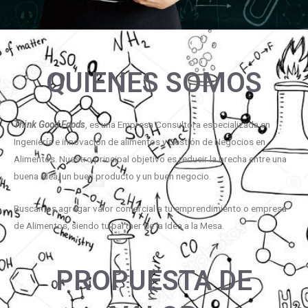
QUIENES SOMOS
Think Good Foods
, es una Empresa Consultora especializada en
Ingeniería e innovación de alimentos y Gestión de Negocios en
Alimentos. Nuestro principal objetivo es reducir la brecha entre una
buena idea, un buen producto y un buen negocio.
Buscamos agregar valor comercial a tu emprendimiento o empresa
de Alimentos, siendo tu partner de la Idea a la Mesa.
PROPUESTA DE