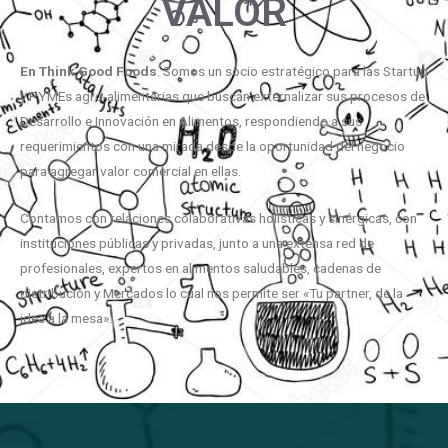
VALOR
En
Think
Good
Foods
. Somos un socio estratégico para las Startup
y PYMEs agro-alimentarias que buscan externalizar sus procesos de
Desarrollo e Innovación en Alimentos, respondiendo a sus
requerimientos con una mirada desde la oportunidad del negocio
para agregar valor comercial en ellas.
Contamos con relaciones colaborativas holísticas y sinérgicas, con
instituciones públicas y privadas, junto a una extensa red de
profesionales, expertos en alimentos saludables, cadenas de
distribución y Mercados lo cual nos permite ser «Tu partner, de la
idea a la mesa».