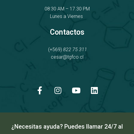
08:30 AM – 17.30 PM
Lunes a Viernes
Contactos
(+569)
822 75 311
cesar@tgfco.cl
F
I
Y
L
a
n
o
i
c
s
u
n
e
t
t
k
b
a
u
e
o
g
b
d
o
r
e
i
k
a
n
¿Necesitas ayuda? Puedes llamar 24/7 al