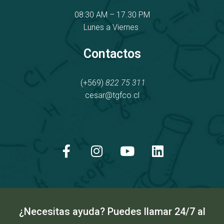
08:30 AM – 17.30 PM
Lunes a Viernes
Contactos
(+569)
822 75 311
cesar@tgfco.cl
F
I
Y
L
a
n
o
i
c
s
u
n
e
t
t
k
b
a
u
e
o
g
b
d
o
r
e
i
k
a
n
¿Necesitas ayuda? Puedes llamar 24/7 al