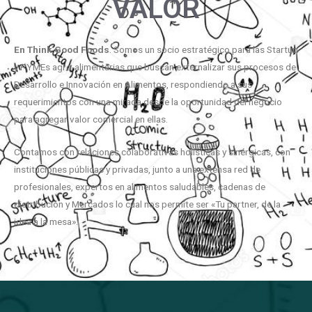
VALOR
En
Think
Good
Foods
. Somos un socio estratégico para las Startup
y PYMEs agro-alimentarias que buscan externalizar sus procesos de
Desarrollo e Innovación en Alimentos, respondiendo a sus
requerimientos con una mirada desde la oportunidad del negocio
para agregar valor comercial en ellas.
Contamos con relaciones colaborativas holísticas y sinérgicas, con
instituciones públicas y privadas, junto a una extensa red de
profesionales, expertos en alimentos saludables, cadenas de
distribución y Mercados lo cual nos permite ser «Tu partner, de la
idea a la mesa».