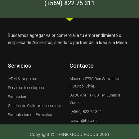
-
m
(+569) 822 75 311
f
Buscamos agregar valor comercial a tu emprendimiento o
empresa de Alimentos, siendo tu partner de la Idea a la Mesa
Servicios
Contacto
I+D+i & Negocios
Modena 2730 Don Sebastian
II Curicó, Chile.
Servicios tecnológicos
08:30 AM - 17.30 PM Lunes a
Formación
Viernes
Gestión de Calidad e Inocuidad
(+569) 822 75 311
Formulación de Proyectos
cesar@tgfco.cl
Copyright © THINK GOOD FOODS 2021