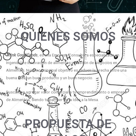
QUIENES SOMOS
Think Good Foods
, es una Empresa Consultora especializada en
Ingeniería e innovación de alimentos y Gestión de Negocios en
Alimentos. Nuestro principal objetivo es reducir la brecha entre una
buena idea, un buen producto y un buen negocio.
Buscamos agregar valor comercial a tu emprendimiento o empresa
de Alimentos, siendo tu partner de la Idea a la Mesa.
PROPUESTA DE