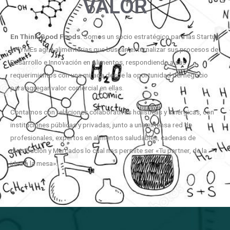
VALOR
En
Think
Good
Foods
. Somos un socio estratégico para las Startup
y PYMEs agro-alimentarias que buscan externalizar sus procesos de
Desarrollo e Innovación en Alimentos, respondiendo a sus
requerimientos con una mirada desde la oportunidad del negocio
para agregar valor comercial en ellas.
Contamos con relaciones colaborativas holísticas y sinérgicas, con
instituciones públicas y privadas, junto a una extensa red de
profesionales, expertos en alimentos saludables, cadenas de
distribución y Mercados lo cual nos permite ser «Tu partner, de la
idea a la mesa».