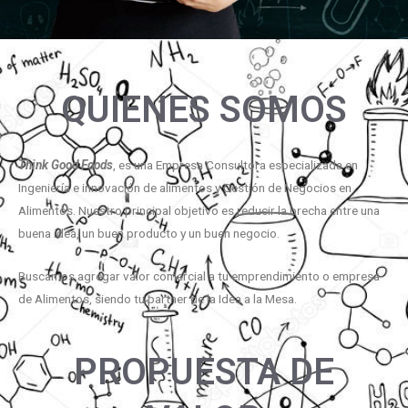
QUIENES SOMOS
Think Good Foods
, es una Empresa Consultora especializada en
Ingeniería e innovación de alimentos y Gestión de Negocios en
Alimentos. Nuestro principal objetivo es reducir la brecha entre una
buena idea, un buen producto y un buen negocio.
Buscamos agregar valor comercial a tu emprendimiento o empresa
de Alimentos, siendo tu partner de la Idea a la Mesa.
PROPUESTA DE