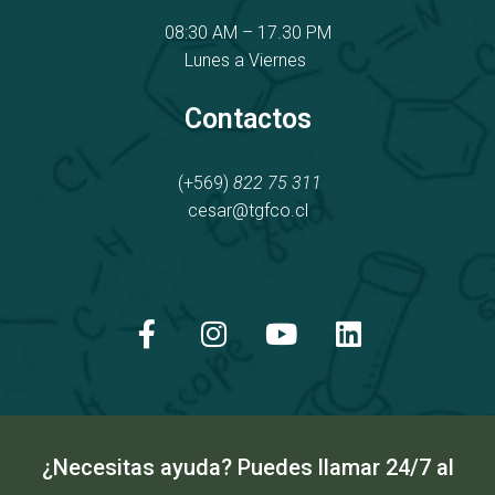
08:30 AM – 17.30 PM
Lunes a Viernes
Contactos
(+569)
822 75 311
cesar@tgfco.cl
F
I
Y
L
a
n
o
i
c
s
u
n
e
t
t
k
b
a
u
e
o
g
b
d
o
r
e
i
k
a
n
¿Necesitas ayuda? Puedes llamar 24/7 al