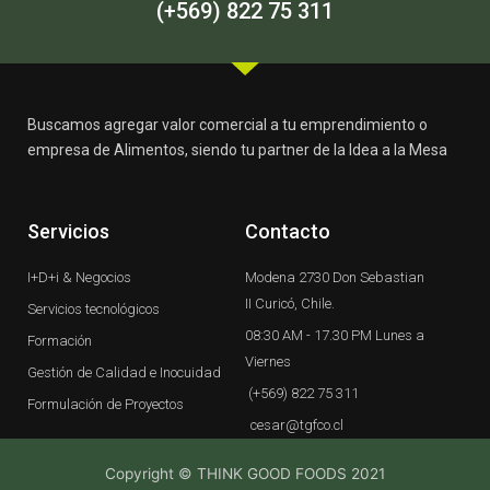
-
m
(+569) 822 75 311
f
Buscamos agregar valor comercial a tu emprendimiento o
empresa de Alimentos, siendo tu partner de la Idea a la Mesa
Servicios
Contacto
I+D+i & Negocios
Modena 2730 Don Sebastian
II Curicó, Chile.
Servicios tecnológicos
08:30 AM - 17.30 PM Lunes a
Formación
Viernes
Gestión de Calidad e Inocuidad
(+569) 822 75 311
Formulación de Proyectos
cesar@tgfco.cl
Copyright © THINK GOOD FOODS 2021