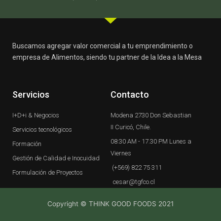
f
Buscamos agregar valor comercial a tu emprendimiento o
empresa de Alimentos, siendo tu partner de la Idea a la Mesa
Servicios
Contacto
I+D+i & Negocios
Modena 2730 Don Sebastian
II Curicó, Chile.
Servicios tecnológicos
08:30 AM - 17.30 PM Lunes a
Formación
Viernes
Gestión de Calidad e Inocuidad
(+569) 822 75 311
Formulación de Proyectos
cesar@tgfco.cl
Copyright © THINK GOOD FOODS 2021