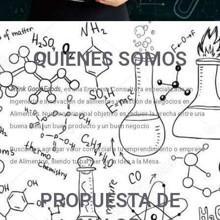
QUIENES SOMOS
Think Good Foods
, es una Empresa Consultora especializada en
Ingeniería e innovación de alimentos y Gestión de Negocios en
Alimentos. Nuestro principal objetivo es reducir la brecha entre una
buena idea, un buen producto y un buen negocio.
Buscamos agregar valor comercial a tu emprendimiento o empresa
de Alimentos, siendo tu partner de la Idea a la Mesa.
PROPUESTA DE