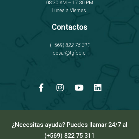
08:30 AM – 17.30 PM
Lunes a Viernes
Contactos
(+569)
822 75 311
cesar@tgfco.cl
F
I
Y
L
a
n
o
i
c
s
u
n
e
t
t
k
b
a
u
e
o
g
b
d
o
r
e
i
k
a
n
¿Necesitas ayuda? Puedes llamar 24/7 al
-
m
(+569) 822 75 311