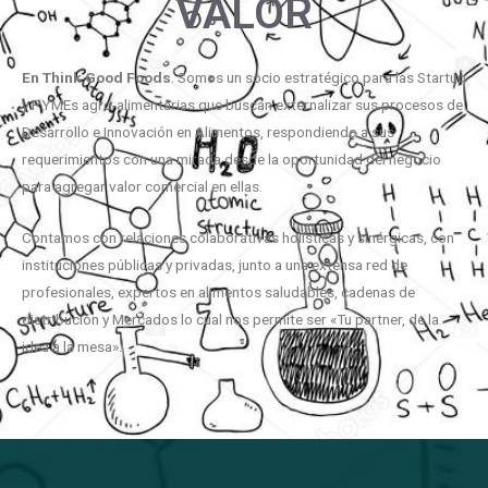
VALOR
En
Think
Good
Foods
. Somos un socio estratégico para las Startup
y PYMEs agro-alimentarias que buscan externalizar sus procesos de
Desarrollo e Innovación en Alimentos, respondiendo a sus
requerimientos con una mirada desde la oportunidad del negocio
para agregar valor comercial en ellas.
Contamos con relaciones colaborativas holísticas y sinérgicas, con
instituciones públicas y privadas, junto a una extensa red de
profesionales, expertos en alimentos saludables, cadenas de
distribución y Mercados lo cual nos permite ser «Tu partner, de la
idea a la mesa».