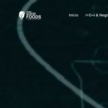
Ir
al
Inicio
I+D+i & Neg
contenido