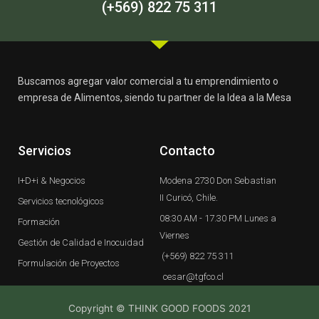
-
m
(+569) 822 75 311
f
Buscamos agregar valor comercial a tu emprendimiento o
empresa de Alimentos, siendo tu partner de la Idea a la Mesa
Servicios
Contacto
I+D+i & Negocios
Modena 2730 Don Sebastian
II Curicó, Chile.
Servicios tecnológicos
08:30 AM - 17.30 PM Lunes a
Formación
Viernes
Gestión de Calidad e Inocuidad
(+569) 822 75 311
Formulación de Proyectos
cesar@tgfco.cl
Copyright © THINK GOOD FOODS 2021