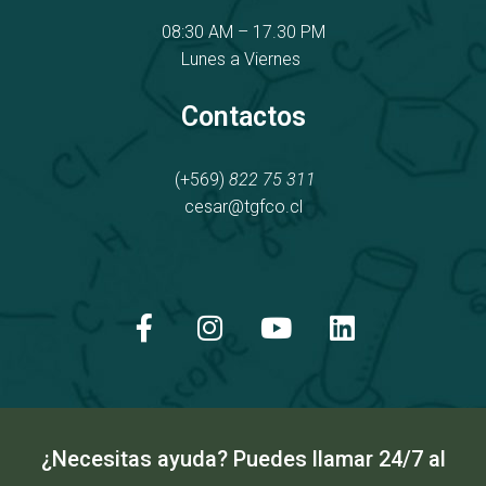
08:30 AM – 17.30 PM
Lunes a Viernes
Contactos
(+569)
822 75 311
cesar@tgfco.cl
F
I
Y
L
a
n
o
i
c
s
u
n
e
t
t
k
b
a
u
e
o
g
b
d
o
r
e
i
k
a
n
¿Necesitas ayuda? Puedes llamar 24/7 al