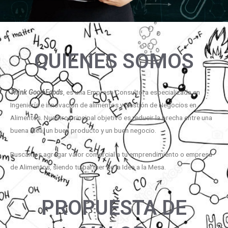
QUIENES SOMOS
Think Good Foods
, es una Empresa Consultora especializada en
Ingeniería e innovación de alimentos y Gestión de Negocios en
Alimentos. Nuestro principal objetivo es reducir la brecha entre una
buena idea, un buen producto y un buen negocio.
Buscamos agregar valor comercial a tu emprendimiento o empresa
de Alimentos, siendo tu partner de la Idea a la Mesa.
PROPUESTA DE