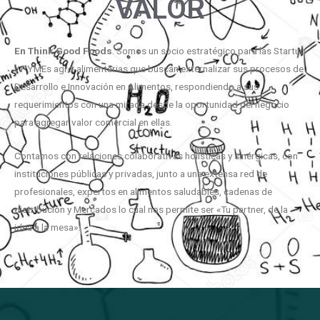
VALOR
En
Think
Good
Foods
. Somos un socio estratégico para las Startup
y PYMEs agro-alimentarias que buscan externalizar sus procesos de
Desarrollo e Innovación en Alimentos, respondiendo a sus
requerimientos con una mirada desde la oportunidad del negocio
para agregar valor comercial en ellas.
Contamos con relaciones colaborativas holísticas y sinérgicas, con
instituciones públicas y privadas, junto a una extensa red de
profesionales, expertos en alimentos saludables, cadenas de
distribución y Mercados lo cual nos permite ser «Tu partner, de la
idea a la mesa».