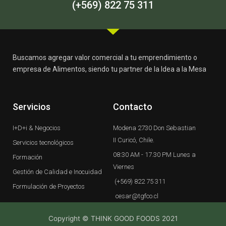
-
m
(+569) 822 75 311
f
Buscamos agregar valor comercial a tu emprendimiento o
empresa de Alimentos, siendo tu partner de la Idea a la Mesa
Servicios
Contacto
I+D+i & Negocios
Modena 2730 Don Sebastian
II Curicó, Chile.
Servicios tecnológicos
08:30 AM - 17.30 PM Lunes a
Formación
Viernes
Gestión de Calidad e Inocuidad
(+569) 822 75 311
Formulación de Proyectos
cesar@tgfco.cl
Copyright © THINK GOOD FOODS 2021