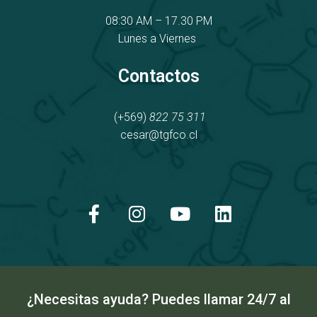
08:30 AM – 17.30 PM
Lunes a Viernes
Contactos
(+569)
822 75 311
cesar@tgfco.cl
F
I
Y
L
a
n
o
i
c
s
u
n
e
t
t
k
b
a
u
e
o
g
b
d
o
r
e
i
k
a
n
¿Necesitas ayuda? Puedes llamar 24/7 al