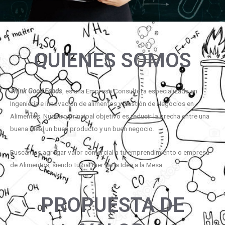
QUIENES SOMOS
Think Good Foods
, es una Empresa Consultora especializada en
Ingeniería e innovación de alimentos y Gestión de Negocios en
Alimentos. Nuestro principal objetivo es reducir la brecha entre una
buena idea, un buen producto y un buen negocio.
Buscamos agregar valor comercial a tu emprendimiento o empresa
de Alimentos, siendo tu partner de la Idea a la Mesa.
PROPUESTA DE