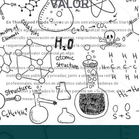
VALOR
En
Think
Good
Foods
. Somos un socio estratégico para las Startup
y PYMEs agro-alimentarias que buscan externalizar sus procesos de
Desarrollo e Innovación en Alimentos, respondiendo a sus
requerimientos con una mirada desde la oportunidad del negocio
para agregar valor comercial en ellas.
Contamos con relaciones colaborativas holísticas y sinérgicas, con
instituciones públicas y privadas, junto a una extensa red de
profesionales, expertos en alimentos saludables, cadenas de
distribución y Mercados lo cual nos permite ser «Tu partner, de la
idea a la mesa».