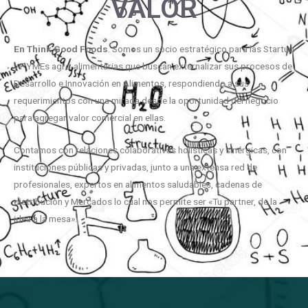
VALOR
En
Think
Good
Foods
. Somos un socio estratégico para las Startup
y PYMEs agro-alimentarias que buscan externalizar sus procesos de
Desarrollo e Innovación en Alimentos, respondiendo a sus
requerimientos con una mirada desde la oportunidad del negocio
para agregar valor comercial en ellas.
Contamos con relaciones colaborativas holísticas y sinérgicas, con
instituciones públicas y privadas, junto a una extensa red de
profesionales, expertos en alimentos saludables, cadenas de
distribución y Mercados lo cual nos permite ser «Tu partner, de la
idea a la mesa».