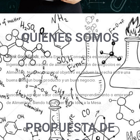
QUIENES SOMOS
Think Good Foods
, es una Empresa Consultora especializada en
Ingeniería e innovación de alimentos y Gestión de Negocios en
Alimentos. Nuestro principal objetivo es reducir la brecha entre una
buena idea, un buen producto y un buen negocio.
Buscamos agregar valor comercial a tu emprendimiento o empresa
de Alimentos, siendo tu partner de la Idea a la Mesa.
PROPUESTA DE