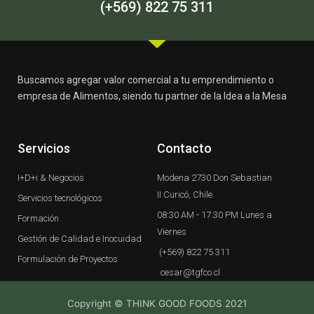
-
m
(+569) 822 75 311
f
Buscamos agregar valor comercial a tu emprendimiento o
empresa de Alimentos, siendo tu partner de la Idea a la Mesa
Servicios
Contacto
I+D+i & Negocios
Modena 2730 Don Sebastian
II Curicó, Chile.
Servicios tecnológicos
08:30 AM - 17.30 PM Lunes a
Formación
Viernes
Gestión de Calidad e Inocuidad
(+569) 822 75 311
Formulación de Proyectos
cesar@tgfco.cl
Copyright © THINK GOOD FOODS 2021