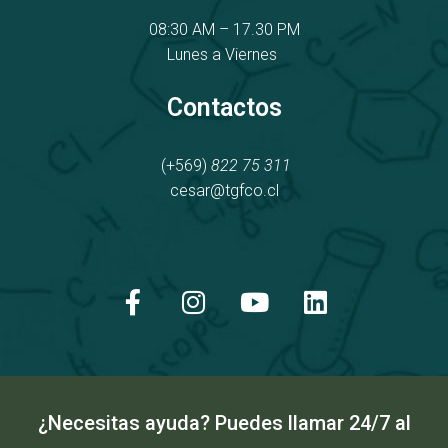
08:30 AM – 17.30 PM
Lunes a Viernes
Contactos
(+569)
822 75 311
cesar@tgfco.cl
F
I
Y
L
a
n
o
i
c
s
u
n
e
t
t
k
b
a
u
e
o
g
b
d
o
r
e
i
k
a
n
¿Necesitas ayuda? Puedes llamar 24/7 al