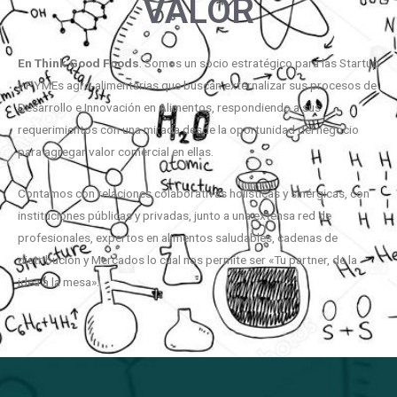
VALOR
En
Think
Good
Foods
. Somos un socio estratégico para las Startup
y PYMEs agro-alimentarias que buscan externalizar sus procesos de
Desarrollo e Innovación en Alimentos, respondiendo a sus
requerimientos con una mirada desde la oportunidad del negocio
para agregar valor comercial en ellas.
Contamos con relaciones colaborativas holísticas y sinérgicas, con
instituciones públicas y privadas, junto a una extensa red de
profesionales, expertos en alimentos saludables, cadenas de
distribución y Mercados lo cual nos permite ser «Tu partner, de la
idea a la mesa».