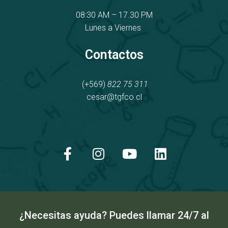
08:30 AM – 17.30 PM
Lunes a Viernes
Contactos
(+569)
822 75 311
cesar@tgfco.cl
F
I
Y
L
a
n
o
i
c
s
u
n
e
t
t
k
b
a
u
e
o
g
b
d
o
r
e
i
k
a
n
¿Necesitas ayuda? Puedes llamar 24/7 al