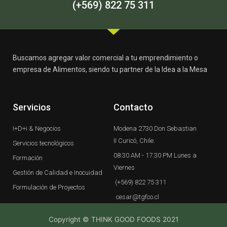
-
m
(+569) 822 75 311
f
Buscamos agregar valor comercial a tu emprendimiento o
empresa de Alimentos, siendo tu partner de la Idea a la Mesa
Servicios
Contacto
I+D+i & Negocios
Modena 2730 Don Sebastian
II Curicó, Chile.
Servicios tecnológicos
08:30 AM - 17.30 PM Lunes a
Formación
Viernes
Gestión de Calidad e Inocuidad
(+569) 822 75 311
Formulación de Proyectos
cesar@tgfco.cl
Copyright © THINK GOOD FOODS 2021