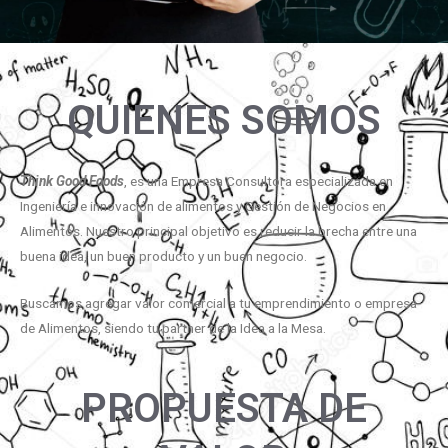
QUIENES SOMOS
Think Good Foods
, es una Empresa Consultora especializada en
Ingeniería e innovación de alimentos y Gestión de Negocios en
Alimentos. Nuestro principal objetivo es reducir la brecha entre una
buena idea, un buen producto y un buen negocio.
Buscamos agregar valor comercial a tu emprendimiento o empresa
de Alimentos, siendo tu partner de la Idea a la Mesa.
PROPUESTA DE