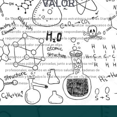
VALOR
En
Think
Good
Foods
. Somos un socio estratégico para las Startup
y PYMEs agro-alimentarias que buscan externalizar sus procesos de
Desarrollo e Innovación en Alimentos, respondiendo a sus
requerimientos con una mirada desde la oportunidad del negocio
para agregar valor comercial en ellas.
Contamos con relaciones colaborativas holísticas y sinérgicas, con
instituciones públicas y privadas, junto a una extensa red de
profesionales, expertos en alimentos saludables, cadenas de
distribución y Mercados lo cual nos permite ser «Tu partner, de la
idea a la mesa».