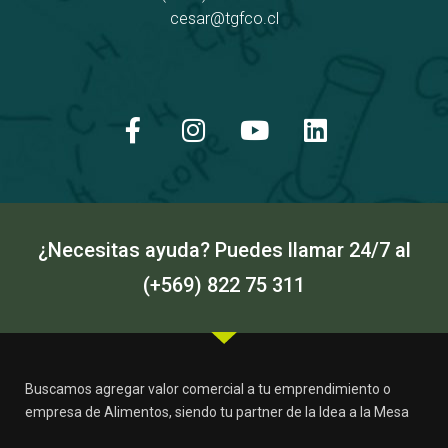
cesar@tgfco.cl
F
I
Y
L
a
n
o
i
c
s
u
n
e
t
t
k
b
a
u
e
o
g
b
d
o
r
e
i
k
a
n
¿Necesitas ayuda? Puedes llamar 24/7 al
-
m
(+569) 822 75 311
f
Buscamos agregar valor comercial a tu emprendimiento o
empresa de Alimentos, siendo tu partner de la Idea a la Mesa