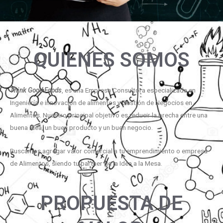
QUIENES SOMOS
Think Good Foods
, es una Empresa Consultora especializada en
Ingeniería e innovación de alimentos y Gestión de Negocios en
Alimentos. Nuestro principal objetivo es reducir la brecha entre una
buena idea, un buen producto y un buen negocio.
Buscamos agregar valor comercial a tu emprendimiento o empresa
de Alimentos, siendo tu partner de la Idea a la Mesa.
PROPUESTA DE