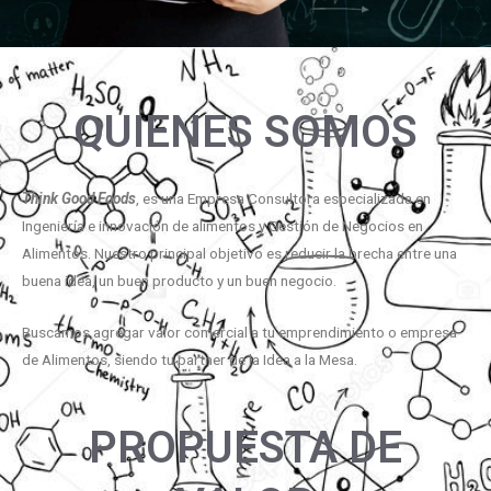
QUIENES SOMOS
Think Good Foods
, es una Empresa Consultora especializada en
Ingeniería e innovación de alimentos y Gestión de Negocios en
Alimentos. Nuestro principal objetivo es reducir la brecha entre una
buena idea, un buen producto y un buen negocio.
Buscamos agregar valor comercial a tu emprendimiento o empresa
de Alimentos, siendo tu partner de la Idea a la Mesa.
PROPUESTA DE