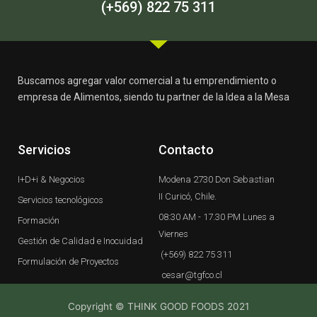
-
m
(+569) 822 75 311
f
Buscamos agregar valor comercial a tu emprendimiento o
empresa de Alimentos, siendo tu partner de la Idea a la Mesa
Servicios
Contacto
I+D+i & Negocios
Modena 2730 Don Sebastian
II Curicó, Chile.
Servicios tecnológicos
08:30 AM - 17.30 PM Lunes a
Formación
Viernes
Gestión de Calidad e Inocuidad
(+569) 822 75 311
Formulación de Proyectos
cesar@tgfco.cl
Copyright © THINK GOOD FOODS 2021