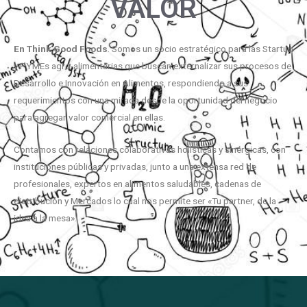
VALOR
En
Think
Good
Foods
. Somos un socio estratégico para las Startup
y PYMEs agro-alimentarias que buscan externalizar sus procesos de
Desarrollo e Innovación en Alimentos, respondiendo a sus
requerimientos con una mirada desde la oportunidad del negocio
para agregar valor comercial en ellas.
Contamos con relaciones colaborativas holísticas y sinérgicas, con
instituciones públicas y privadas, junto a una extensa red de
profesionales, expertos en alimentos saludables, cadenas de
distribución y Mercados lo cual nos permite ser «Tu partner, de la
idea a la mesa».