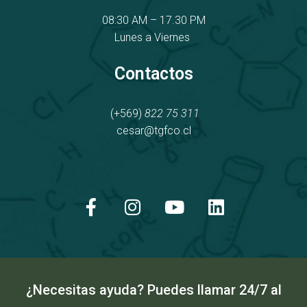
08:30 AM – 17.30 PM
Lunes a Viernes
Contactos
(+569)
822 75 311
cesar@tgfco.cl
F
I
Y
L
a
n
o
i
c
s
u
n
e
t
t
k
b
a
u
e
o
g
b
d
o
r
e
i
k
a
n
¿Necesitas ayuda? Puedes llamar 24/7 al