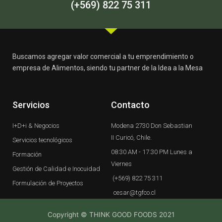
-
m
(+569) 822 75 311
f
Buscamos agregar valor comercial a tu emprendimiento o
empresa de Alimentos, siendo tu partner de la Idea a la Mesa
Servicios
Contacto
I+D+i & Negocios
Modena 2730 Don Sebastian
II Curicó, Chile.
Servicios tecnológicos
08:30 AM - 17.30 PM Lunes a
Formación
Viernes
Gestión de Calidad e Inocuidad
(+569) 822 75 311
Formulación de Proyectos
cesar@tgfco.cl
Copyright © THINK GOOD FOODS 2021