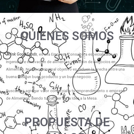
QUIENES SOMOS
Think Good Foods
, es una Empresa Consultora especializada en
Ingeniería e innovación de alimentos y Gestión de Negocios en
Alimentos. Nuestro principal objetivo es reducir la brecha entre una
buena idea, un buen producto y un buen negocio.
Buscamos agregar valor comercial a tu emprendimiento o empresa
de Alimentos, siendo tu partner de la Idea a la Mesa.
PROPUESTA DE