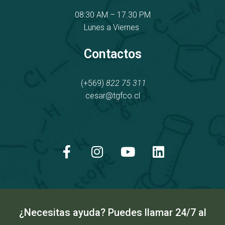
08:30 AM – 17.30 PM
Lunes a Viernes
Contactos
(+569)
822 75 311
cesar@tgfco.cl
F
I
Y
L
a
n
o
i
c
s
u
n
e
t
t
k
b
a
u
e
o
g
b
d
o
r
e
i
k
a
n
¿Necesitas ayuda? Puedes llamar 24/7 al