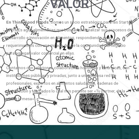
VALOR
En
Think
Good
Foods
. Somos un socio estratégico para las Startup
y PYMEs agro-alimentarias que buscan externalizar sus procesos de
Desarrollo e Innovación en Alimentos, respondiendo a sus
requerimientos con una mirada desde la oportunidad del negocio
para agregar valor comercial en ellas.
Contamos con relaciones colaborativas holísticas y sinérgicas, con
instituciones públicas y privadas, junto a una extensa red de
profesionales, expertos en alimentos saludables, cadenas de
distribución y Mercados lo cual nos permite ser «Tu partner, de la
idea a la mesa».