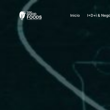
Ir
al
Inicio
I+D+i & Neg
contenido