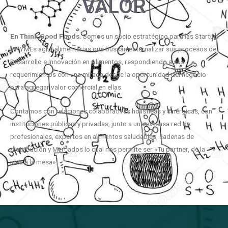
VALOR
En
Think
Good
Foods
. Somos un socio estratégico para las Startup
y PYMEs agro-alimentarias que buscan externalizar sus procesos de
Desarrollo e Innovación en Alimentos, respondiendo a sus
requerimientos con una mirada desde la oportunidad del negocio
para agregar valor comercial en ellas.
Contamos con relaciones colaborativas holísticas y sinérgicas, con
instituciones públicas y privadas, junto a una extensa red de
profesionales, expertos en alimentos saludables, cadenas de
distribución y Mercados lo cual nos permite ser «Tu partner, de la
idea a la mesa».