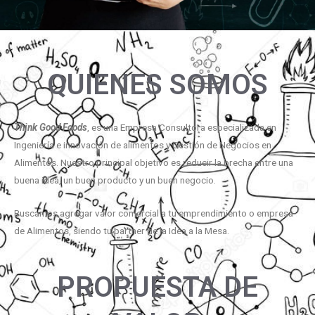
QUIENES SOMOS
Think Good Foods
, es una Empresa Consultora especializada en
Ingeniería e innovación de alimentos y Gestión de Negocios en
Alimentos. Nuestro principal objetivo es reducir la brecha entre una
buena idea, un buen producto y un buen negocio.
Buscamos agregar valor comercial a tu emprendimiento o empresa
de Alimentos, siendo tu partner de la Idea a la Mesa.
PROPUESTA DE