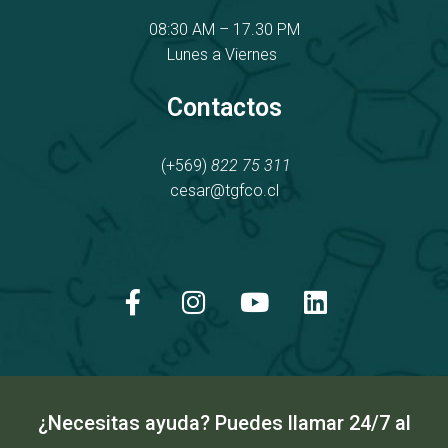
08:30 AM – 17.30 PM
Lunes a Viernes
Contactos
(+569)
822 75 311
cesar@tgfco.cl
F
I
Y
L
a
n
o
i
c
s
u
n
e
t
t
k
b
a
u
e
o
g
b
d
o
r
e
i
k
a
n
¿Necesitas ayuda? Puedes llamar 24/7 al