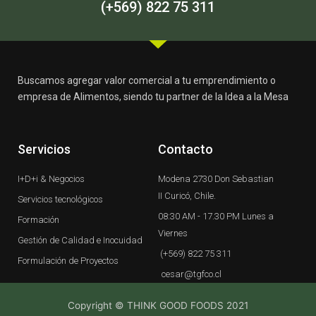
-
m
(+569) 822 75 311
f
Buscamos agregar valor comercial a tu emprendimiento o
empresa de Alimentos, siendo tu partner de la Idea a la Mesa
Servicios
Contacto
I+D+i & Negocios
Modena 2730 Don Sebastian
II Curicó, Chile.
Servicios tecnológicos
08:30 AM - 17.30 PM Lunes a
Formación
Viernes
Gestión de Calidad e Inocuidad
(+569) 822 75 311
Formulación de Proyectos
cesar@tgfco.cl
Copyright © THINK GOOD FOODS 2021