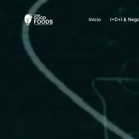
Ir
al
Inicio
I+D+i & Neg
contenido