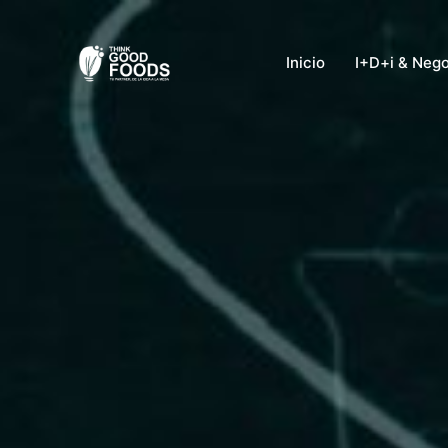
Ir
al
Inicio
I+D+i & Neg
contenido