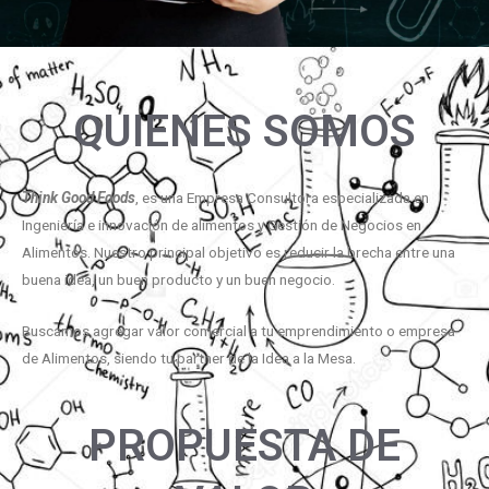
QUIENES SOMOS
Think Good Foods
, es una Empresa Consultora especializada en
Ingeniería e innovación de alimentos y Gestión de Negocios en
Alimentos. Nuestro principal objetivo es reducir la brecha entre una
buena idea, un buen producto y un buen negocio.
Buscamos agregar valor comercial a tu emprendimiento o empresa
de Alimentos, siendo tu partner de la Idea a la Mesa.
PROPUESTA DE