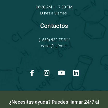
08:30 AM – 17.30 PM
Lunes a Viernes
Contactos
(+569)
822 75 311
cesar@tgfco.cl
F
I
Y
L
a
n
o
i
c
s
u
n
e
t
t
k
b
a
u
e
o
g
b
d
o
r
e
i
k
a
n
¿Necesitas ayuda? Puedes llamar 24/7 al