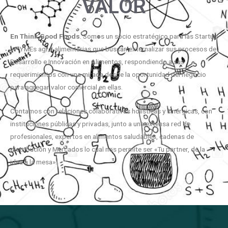
VALOR
En
Think
Good
Foods
. Somos un socio estratégico para las Startup
y PYMEs agro-alimentarias que buscan externalizar sus procesos de
Desarrollo e Innovación en Alimentos, respondiendo a sus
requerimientos con una mirada desde la oportunidad del negocio
para agregar valor comercial en ellas.
Contamos con relaciones colaborativas holísticas y sinérgicas, con
instituciones públicas y privadas, junto a una extensa red de
profesionales, expertos en alimentos saludables, cadenas de
distribución y Mercados lo cual nos permite ser «Tu partner, de la
idea a la mesa».