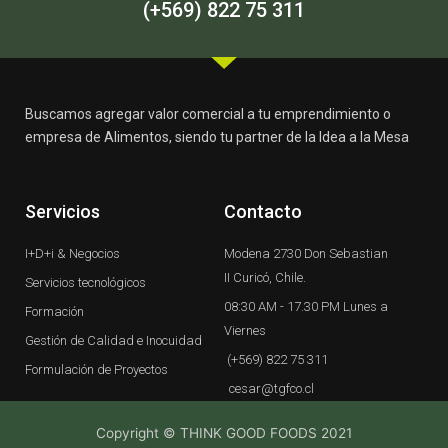
-
m
(+569) 822 75 311
f
Buscamos agregar valor comercial a tu emprendimiento o
empresa de Alimentos, siendo tu partner de la Idea a la Mesa
Servicios
Contacto
I+D+i & Negocios
Modena 2730 Don Sebastian
II Curicó, Chile.
Servicios tecnológicos
08:30 AM - 17.30 PM Lunes a
Formación
Viernes
Gestión de Calidad e Inocuidad
(+569) 822 75 311
Formulación de Proyectos
cesar@tgfco.cl
Copyright © THINK GOOD FOODS 2021