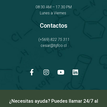
08:30 AM – 17.30 PM
Lunes a Viernes
Contactos
(+569)
822 75 311
cesar@tgfco.cl
F
I
Y
L
a
n
o
i
c
s
u
n
e
t
t
k
b
a
u
e
o
g
b
d
o
r
e
i
k
a
n
¿Necesitas ayuda? Puedes llamar 24/7 al