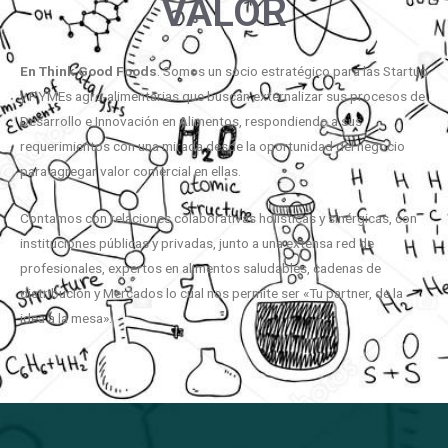
VALOR
En
Think
Good
Foods
. Somos un socio estratégico para las Startup
y PYMEs agro-alimentarias que buscan externalizar sus procesos de
Desarrollo e Innovación en Alimentos, respondiendo a sus
requerimientos con una mirada desde la oportunidad del negocio
para agregar valor comercial en ellas.
Contamos con relaciones colaborativas holísticas y sinérgicas, con
instituciones públicas y privadas, junto a una extensa red de
profesionales, expertos en alimentos saludables, cadenas de
distribución y Mercados lo cual nos permite ser «Tu partner, de la
idea a la mesa».