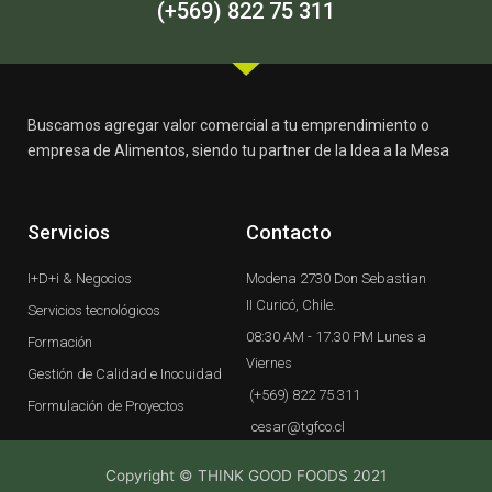
-
m
(+569) 822 75 311
f
Buscamos agregar valor comercial a tu emprendimiento o
empresa de Alimentos, siendo tu partner de la Idea a la Mesa
Servicios
Contacto
I+D+i & Negocios
Modena 2730 Don Sebastian
II Curicó, Chile.
Servicios tecnológicos
08:30 AM - 17.30 PM Lunes a
Formación
Viernes
Gestión de Calidad e Inocuidad
(+569) 822 75 311
Formulación de Proyectos
cesar@tgfco.cl
Copyright © THINK GOOD FOODS 2021