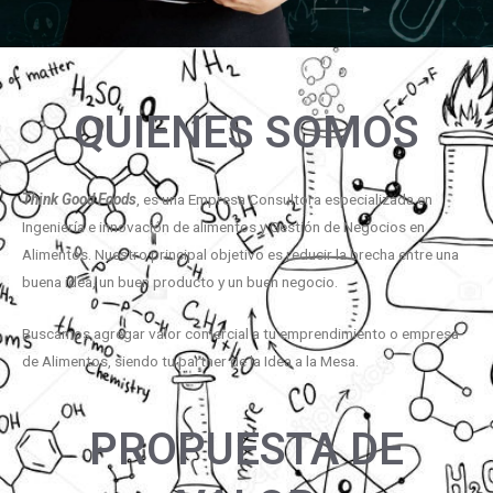
QUIENES SOMOS
Think Good Foods
, es una Empresa Consultora especializada en
Ingeniería e innovación de alimentos y Gestión de Negocios en
Alimentos. Nuestro principal objetivo es reducir la brecha entre una
buena idea, un buen producto y un buen negocio.
Buscamos agregar valor comercial a tu emprendimiento o empresa
de Alimentos, siendo tu partner de la Idea a la Mesa.
PROPUESTA DE